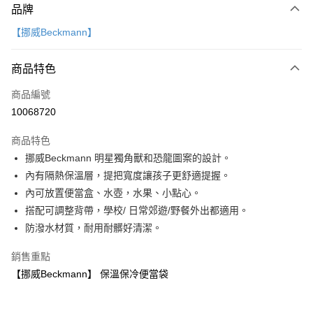
品牌
信用卡一次付款
【挪威Beckmann】
LINE Pay
商品特色
Apple Pay
商品編號
大哥付你分期
10068720
相關說明
【大哥付你分期使用說明】
AFTEE先享後付
商品特色
1.本服務由台灣大哥大提供，台灣大哥大用戶可立即使用無須另外申請。
2.付款方式選擇「大哥付你分期」，訂單成立後會自動跳轉到大哥付的交易
相關說明
挪威Beckmann 明星獨角獸和恐龍圖案的設計。
流程，驗證手機門號後，選擇欲分期的期數、繳款截止日，確認付款後即完
【關於「AFTEE先享後付」】
內有隔熱保溫層，提把寬度讓孩子更舒適提握。
成交易。
ATM付款
AFTEE先享後付是「在收到商品之後才付款」的支付方式。 讓您購物簡單
3.實際核准額度、可分期數及費用金額請依後續交易確認頁面所載為準。
內可放置便當盒、水壺，水果、小點心。
便利好安心！
4.訂單成立30分鐘內，如未前往確認交易或遇審核未通過，訂單將自動取
１．簡單：不需註冊會員、不需綁卡、不需儲值。
搭配可調整背帶，學校/ 日常郊遊/野餐外出都適用。
運送方式
消。如遇「轉專審核」未通過狀況，表示未達大哥付你分期系統評分，恕無
２．便利：只要手機號碼，簡訊認證，即可結帳。
防潑水材質，耐用耐髒好清潔。
法說明評估內容。
３．安心：先確認商品／服務後，再付款。
國內宅配/郵寄 (不適用離島、海外及郵局i郵箱)
【繳款方式說明】
1.分期款項不併入電信帳單，「大哥付你分期」於每月結算日後寄送繳費提
銷售重點
每筆NT$70，滿NT$800(含以上)免運費
【「AFTEE先享後付」結帳流程】
醒簡訊。
１．於結帳方式選擇「AFTEE先享後付」後，將跳轉至「AFTEE先享後付」
【挪威Beckmann】 保溫保冷便當袋
2.透過簡訊連結打開帳單後，可選擇「超商條碼／台灣大直營門市／銀行轉
結帳頁面，進行簡訊認證並確認金額後，即可完成結帳。
帳／街口支付／iPASS MONEY」等通路繳費。
２．訂單成立數日內，您將收到繳費通知簡訊。
３．收到繳費通知簡訊後14天內，點擊此簡訊中的連結，可透過四大超商／