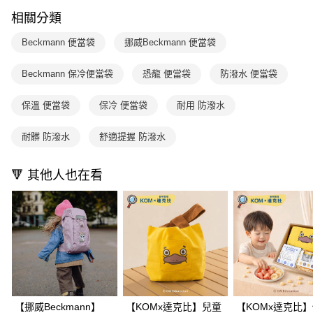
【注意事項】
ATM／網路銀行／等多元方式進行付款，方視為交易完成。
相關分類
1.本服務係由「台灣大哥大股份有限公司」（以下簡稱本公司）所提供，讓
※ 請注意：結帳手續完成當下不需立刻繳費，但若您需要取消訂單，請聯絡
用戶於交易時，得透過本服務購買商品或服務，並由商店將買賣／分期付款
購買商品的店家。未經商家同意取消之訂單仍視為有效，需透過AFTEE先享
買賣價金債權讓與本公司後，依約使用本公司帳單繳交帳款。
Beckmann 便當袋
挪威Beckmann 便當袋
後付繳納相關費用。
2.基於同意付款使用「大哥付你分期」之契約關係目的，商店將以您的個人
※ 交易是否成功請以「AFTEE先享後付 」之結帳頁面顯示為準，若有關於
資料（包含姓名、電話或地址）提供予台灣大哥大進項蒐集、處理及利用，
是否繳費成功／繳費後需取消欲退款等相關疑問，請聯繫「AFTEE先享後付
Beckmann 保冷便當袋
恐龍 便當袋
防潑水 便當袋
由本公司與您本人進行分期帳單所需資料之確認、核對及更正。
客戶支援中心」
https://netprotections.freshdesk.com/support/home
3.完整用戶服務條款，請詳閱以下連結：
https://oppay.tw/userRule
保溫 便當袋
保冷 便當袋
耐用 防潑水
【注意事項】
１．透過由恩沛科技股份有限公司提供之「AFTEE先享後付」服務完成之交
易，需依本服務之必要範圍內提供個人資料，並將交易相關給付款項請求債
耐髒 防潑水
舒適提握 防潑水
權轉讓予恩沛科技股份有限公司。
２．關於個人資料處理事宜，請瀏覽以下網址：
https://aftee.tw/terms/#terms3
🔻 其他人也在看
３．未成年的使用者請事先徵得法定代理人或監護人之同意方可使用
「AFTEE先享後付」，若未經同意申辦者引起之損失，本公司不負相關責
任。
４．使用「AFTEE先享後付」時，將依據個別帳號之用戶狀況，依本公司即
時審查核予不同之上限額度；若仍有額度不足之情形，本公司將視審查結果
請求用戶進行身份認證。
５．嚴禁一人註冊多個帳號或使用他人資訊註冊。若發現惡意使用之情形，
恩沛科技股份有限公司將有權停止該用戶之使用額度並採取法律行動。
【挪威Beckmann】
【KOMx達克比】兒童
【KOMx達克比