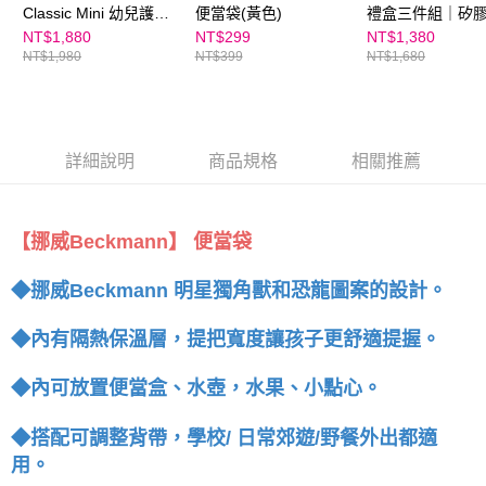
Classic Mini 幼兒護脊
便當袋(黃色)
禮盒三件組｜矽膠
背包 12L - 粉紅小鹿
砂碗(粉/黃/紫)＋
NT$1,880
NT$299
NT$1,380
NT$1,980
NT$399
NT$1,680
＋便當袋 (加贈
304圓弧湯匙)
詳細說明
商品規格
相關推薦
【挪威Beckmann】 便當袋
◆挪威Beckmann 明星獨角獸和恐龍圖案的設計。
◆內有隔熱保溫層，提把寬度讓孩子更舒適提握。
◆內可放置便當盒、水壺，水果、小點心。
◆搭配可調整背帶，學校/ 日常郊遊/野餐外出都適
用。