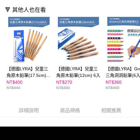
買賣價金債權讓與本公司後，依約使用本公司帳單繳交帳款。
後付繳納相關費用。
2.基於同意付款使用「大哥付你分期」之契約關係目的，商店將以您的個人
離島宅配（澎湖、金門、馬祖、小琉球；不適用於郵局i郵箱）
※ 交易是否成功請以「AFTEE先享後付 」之結帳頁面顯示為準，若有關於
🔻 其他人也在看
資料（包含姓名、電話或地址）提供予台灣大哥大進項蒐集、處理及利用，
是否繳費成功／繳費後需取消欲退款等相關疑問，請聯繫「AFTEE先享後付
每筆NT$200
由本公司與您本人進行分期帳單所需資料之確認、核對及更正。
客戶支援中心」
https://netprotections.freshdesk.com/support/home
3.完整用戶服務條款，請詳閱以下連結：
https://oppay.tw/userRule
海外包裹航空運送
查看運費
【注意事項】
１．透過由恩沛科技股份有限公司提供之「AFTEE先享後付」服務完成之交
易，需依本服務之必要範圍內提供個人資料，並將交易相關給付款項請求債
權轉讓予恩沛科技股份有限公司。
２．關於個人資料處理事宜，請瀏覽以下網址：
https://aftee.tw/terms/#terms3
３．未成年的使用者請事先徵得法定代理人或監護人之同意方可使用
【德國LYRA】兒童三
【德國LYRA】兒童三
【德國LYRA】Gro
「AFTEE先享後付」，若未經同意申辦者引起之損失，本公司不負相關責
角原木鉛筆(17.5cm) 6
角原木鉛筆(12cm) 6入
三角洞洞鉛筆(6入
任。
４．使用「AFTEE先享後付」時，將依據個別帳號之用戶狀況，依本公司即
入
NT$400
NT$270
NT$360
時審查核予不同之上限額度；若仍有額度不足之情形，本公司將視審查結果
NT$444
NT$300
NT$400
請求用戶進行身份認證。
５．嚴禁一人註冊多個帳號或使用他人資訊註冊。若發現惡意使用之情形，
恩沛科技股份有限公司將有權停止該用戶之使用額度並採取法律行動。
詳細說明
商品規格
相關推薦