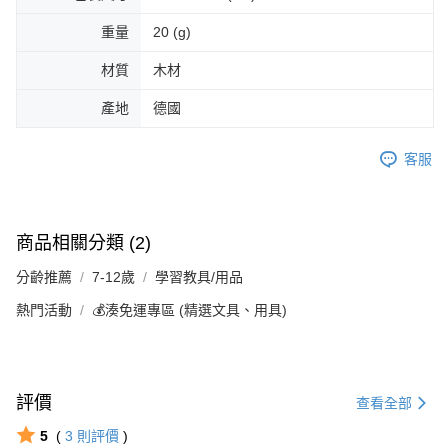
重量
20 (g)
材質
木材
產地
德國
客服
商品相關分類 (2)
分齡推薦
7-12歲
學習教具/用品
熱門活動
💰湊免運專區 (精選文具、用具)
評價
查看全部
5
(
3
則評價
)