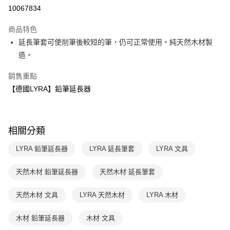
LINE Pay
10067834
Apple Pay
商品特色
大哥付你分期
延長筆套可使削筆後較短的筆，仍可正常使用。純天然木材製
相關說明
造。
【大哥付你分期使用說明】
AFTEE先享後付
1.本服務由台灣大哥大提供，台灣大哥大用戶可立即使用無須另外申請。
銷售重點
2.付款方式選擇「大哥付你分期」，訂單成立後會自動跳轉到大哥付的交易
相關說明
【德國LYRA】鉛筆延長器
流程，驗證手機門號後，選擇欲分期的期數、繳款截止日，確認付款後即完
【關於「AFTEE先享後付」】
成交易。
ATM付款
AFTEE先享後付是「在收到商品之後才付款」的支付方式。 讓您購物簡單
3.實際核准額度、可分期數及費用金額請依後續交易確認頁面所載為準。
便利好安心！
4.訂單成立30分鐘內，如未前往確認交易或遇審核未通過，訂單將自動取
１．簡單：不需註冊會員、不需綁卡、不需儲值。
運送方式
消。如遇「轉專審核」未通過狀況，表示未達大哥付你分期系統評分，恕無
相關分類
２．便利：只要手機號碼，簡訊認證，即可結帳。
法說明評估內容。
３．安心：先確認商品／服務後，再付款。
付款後全家取貨
【繳款方式說明】
LYRA 鉛筆延長器
LYRA 延長筆套
LYRA 文具
1.分期款項不併入電信帳單，「大哥付你分期」於每月結算日後寄送繳費提
每筆NT$70，滿NT$800(含以上)免運費
【「AFTEE先享後付」結帳流程】
醒簡訊。
１．於結帳方式選擇「AFTEE先享後付」後，將跳轉至「AFTEE先享後付」
天然木材 鉛筆延長器
天然木材 延長筆套
2.透過簡訊連結打開帳單後，可選擇「超商條碼／台灣大直營門市／銀行轉
付款後7-11取貨
結帳頁面，進行簡訊認證並確認金額後，即可完成結帳。
帳／街口支付／iPASS MONEY」等通路繳費。
２．訂單成立數日內，您將收到繳費通知簡訊。
每筆NT$70，滿NT$800(含以上)免運費
天然木材 文具
LYRA 天然木材
LYRA 木材
３．收到繳費通知簡訊後14天內，點擊此簡訊中的連結，可透過四大超商／
【注意事項】
ATM／網路銀行／等多元方式進行付款，方視為交易完成。
國內宅配/郵寄 (不適用離島、海外及郵局i郵箱)
1.本服務係由「台灣大哥大股份有限公司」（以下簡稱本公司）所提供，讓
※ 請注意：結帳手續完成當下不需立刻繳費，但若您需要取消訂單，請聯絡
木材 鉛筆延長器
木材 文具
用戶於交易時，得透過本服務購買商品或服務，並由商店將買賣／分期付款
每筆NT$70，滿NT$800(含以上)免運費
購買商品的店家。未經商家同意取消之訂單仍視為有效，需透過AFTEE先享