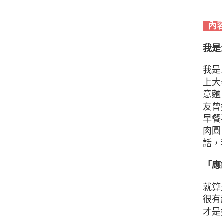
內
我是
我是
上大
意麵
友曾
早餐
肉圓
話，
「應
就算
很有
才是