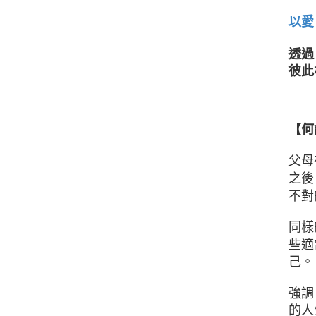
以愛
透過
彼此
【何
父母
之後
不對
同樣
些適
己。
強調
的人