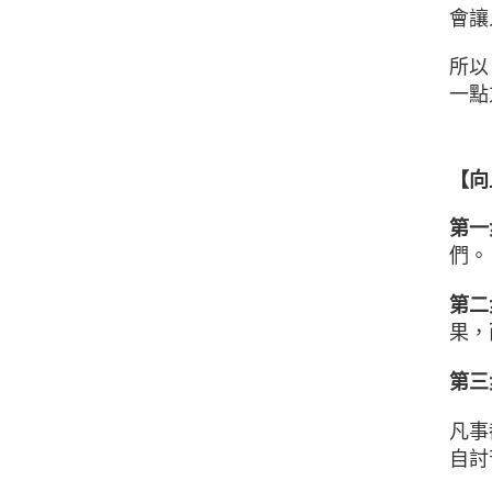
會讓
所以
一點
【向
第一
們。
第二
果，
第三
凡事
自討