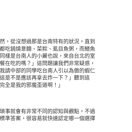
然，從沒想過那是台南特有的狀況。直到
都吃鍋燒意麵、菜粽、虱目魚粥，而鱔魚
同樣是台南人的小麗也說，來自台北的室
餐在吃的嗎？」這問題讓我們非常疑惑，
我請中部的同學吃台南人引以為傲的蝦仁
這是不是應該再拿去炸一下？」聽到這
完全是我的邪魔歪道啊！」
瑣事就會有非常不同的認知與觀點。不過
標準答案，很容易就快速認定哪一個選擇