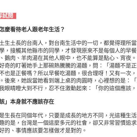
容試閱
怎麼看待老人跟老年生活？
土生土長的台南人，對台南生活中的一切，都覺得理所當
學，接觸其他縣市的同學，才發現原來不是每個人的早餐
、鵝肉、羊肉湯在其他人眼中，也不能算是點心、宵夜。
好奇的盯著她手上那碗熱騰騰的湯麵，問：「湯麵不是正
不也是正餐嗎？所以早餐吃湯麵，很合理呀！又有一次，
。後來，她說當她看到端上桌的肉圓時，心裡想的是：「
我眼睛瞪大到不行，忍不住激動起來：「你的這個應該，
該」本身就不應該存在
是生長在同個年代，只要是成長的地方不同，光這種生活
趣的是，台灣是一個這麼多元的社會，卻又非常習慣追求
好的、事情應該要怎樣做才是對的。