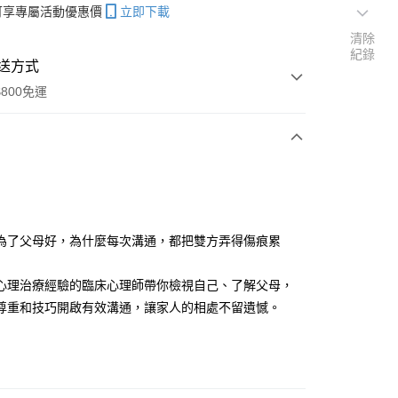
帳可享專屬活動優惠價
立即下載
清除
紀錄
送方式
800免運
次付款
為了父母好，為什麼每次溝通，都把雙方弄得傷痕累
分期
心理治療經驗的臨床心理師帶你檢視自己、了解父母，
你分期使用說明】
尊重和技巧開啟有效溝通，讓家人的相處不留遺憾。
享後付
由台灣大哥大提供，台灣大哥大用戶可立即使用無須另外申請。
式選擇「大哥付你分期」，訂單成立後會自動跳轉到大哥付的交易
證手機門號後，選擇欲分期的期數、繳款截止日，確認付款後即
FTEE先享後付」】
。
先享後付是「在收到商品之後才付款」的支付方式。 讓您購物簡單
准額度、可分期數及費用金額請依後續交易確認頁面所載為準。
心！