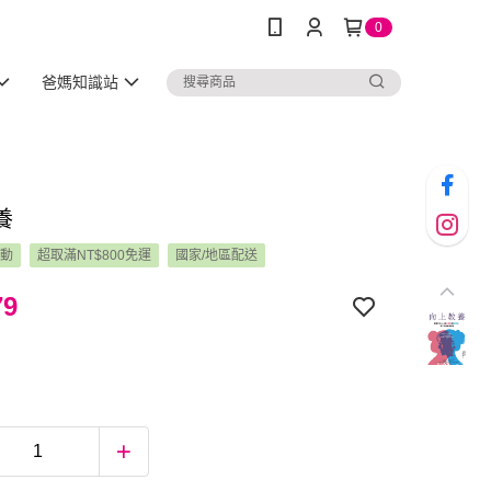
0
爸媽知識站
養
活動
超取滿NT$800免運
國家/地區配送
79