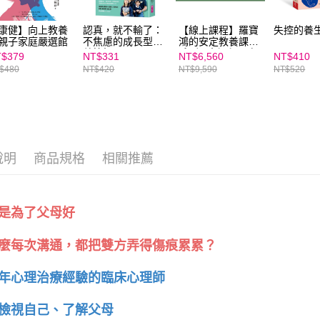
任。
４．使用「
康健】向上教養
認真，就不輸了：
【線上課程】羅寶
失控的養
即時審查
親子家庭嚴選館
不焦慮的成長型教
鴻的安定教養課全
結果請求
養筆記
系列:3大課程一次
$379
NT$331
NT$6,560
NT$410
５．嚴禁
擁有，帶你解決教
$480
NT$420
NT$9,590
NT$520
形，恩沛
養困境，培養親子
動。
好關係｜親子天下
線上學校
說明
商品規格
相關推薦
是為了父母好
麼每次溝通，都把雙方弄得傷痕累累？
年心理治療經驗的臨床心理師
檢視自己、了解父母