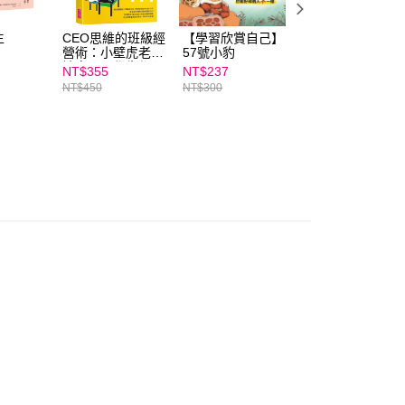
AFTEE先享後付」時，將依據個別帳號之用戶狀況，依本公司
生
CEO思維的班級經
【學習欣賞自己】
失控的養生｜親子
核予不同之上限額度；若仍有額度不足之情形，本公司將視審查
營術：小壁虎老師
57號小豹
家庭嚴選館
用戶進行身份認證。
讓家長、學生都心
NT$355
NT$237
NT$410
一人註冊多個帳號或使用他人資訊註冊。若發現惡意使用之情
服的人才養成心法
NT$450
NT$300
NT$520
科技股份有限公司將有權停止該用戶之使用額度並採取法律行