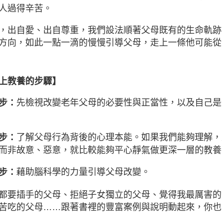
人過得辛苦。
，出自愛、出自尊重，我們設法順著父母既有的生命軌跡
方向，如此一點一滴的慢慢引導父母，走上一條他可能從
上教養的步驟】
先檢視改變老年父母的必要性與正當性，以及自己是
步：
了解父母行為背後的心理本能。如果我們能夠理解，
步：
而非故意、惡意，就比較能夠平心靜氣做更深一層的教養
藉助腦科學的力量引導父母改變。
步：
都要插手的父母、拒絕子女獨立的父母、覺得我最厲害的
苦吃的父母……跟著書裡的豐富案例與說明動起來，你也