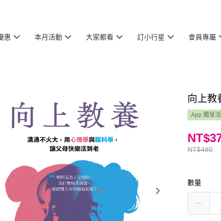
優惠
本月活動
大家都看
訂小行星
會員專屬
向上教
App 獨享
NT$3
NT$480
數量