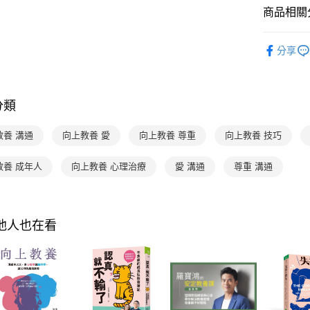
4.訂單成
１．簡單
商品相關分
消。如遇
２．便利
運送方式
無法說明
３．安心
分齡推薦
【繳款方
付款後全
分享
1.分期款
【「AFT
醒簡訊。
每筆NT$7
１．於結帳
2.透過簡
付」結帳
帳／街口支
付款後7-1
２．訂單
分類
３．收到繳
每筆NT$7
【注意事
／ATM／
1.本服務
※ 請注意
教養 溝通
向上教養 愛
向上教養 尊重
向上教養 技巧
國內宅配/
用戶於交
絡購買商品
款買賣價
先享後付
每筆NT$7
2.基於同
教養 成年人
向上教養 心理治療
愛 溝通
尊重 溝通
※ 交易是
資料（包
是否繳費成
離島宅配
用，由本
付客戶支
每筆NT$2
3.完整用
【注意事
其他人也在看
海外包裹
１．透過由
交易，需
求債權轉
２．關於
https://aft
３．未成
「AFTE