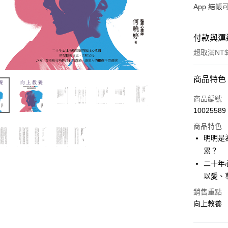
App 結
付款與運
超取滿NT$
付款方式
商品特色
信用卡一
商品編號
10025589
LINE Pay
商品特色
Apple Pay
明明是
累？
大哥付你
二十年
相關說明
【大哥付
以愛、
AFTEE先
1.本服務
銷售重點
2.付款方
相關說明
向上教養
流程，驗
【關於「A
ATM付款
完成交易
AFTEE
3.實際核
便利好安