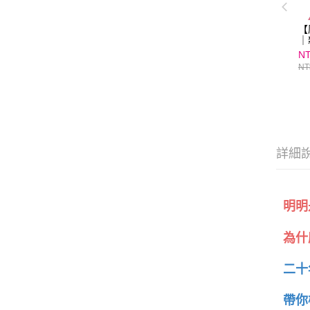
【
｜
NT
NT
詳細
明明
為什
二十
帶你