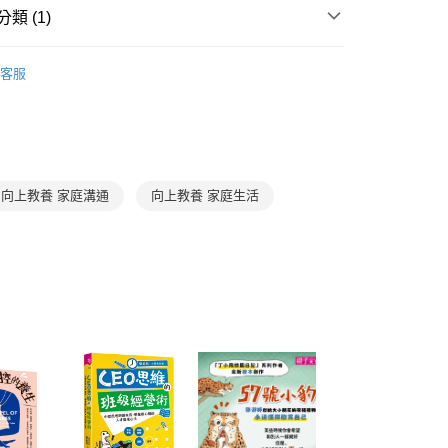
立30分鐘內，如未前往確認交易或遇審核未通過，訂單將自動取
：不需註冊會員、不需綁卡、不需儲值。
類 (1)
「轉專審核」未通過狀況，表示未達大哥付你分期系統評分，恕
：只要手機號碼，簡訊認證，即可結帳。
評估內容。
：先確認商品／服務後，再付款。
家庭與生活
家庭生活
式說明】
家取貨
客服
項不併入電信帳單，「大哥付你分期」於每月結算日後寄送繳費提
EE先享後付」結帳流程】
0，滿NT$800(含以上)免運費
方式選擇「AFTEE先享後付」後，將跳轉至「AFTEE先享後
訊連結打開帳單後，可選擇「超商條碼／台灣大直營門市／銀行轉
頁面，進行簡訊認證並確認金額後，即可完成結帳。
付／iPASS MONEY」等通路繳費。
1取貨
成立數日內，您將收到繳費通知簡訊。
費通知簡訊後14天內，點擊此簡訊中的連結，可透過四大超商
0，滿NT$800(含以上)免運費
項】
網路銀行／等多元方式進行付款，方視為交易完成。
係由「台灣大哥大股份有限公司」（以下簡稱本公司）所提供，讓
：結帳手續完成當下不需立刻繳費，但若您需要取消訂單，請聯
向上教養 家庭溝通
向上教養 家庭生活
郵寄 (不適用離島、海外及郵局i郵箱)
易時，得透過本服務購買商品或服務，並由商店將買賣／分期付
的店家。未經商家同意取消之訂單仍視為有效，需透過AFTEE
金債權讓與本公司後，依約使用本公司帳單繳交帳款。
繳納相關費用。
0，滿NT$800(含以上)免運費
意付款使用「大哥付你分期」之契約關係目的，商店將以您的個人
否成功請以「AFTEE先享後付 」之結帳頁面顯示為準，若有關於
含姓名、電話或地址）提供予台灣大哥大進項蒐集、處理及利
功／繳費後需取消欲退款等相關疑問，請聯繫「AFTEE先享後
（澎湖、金門、馬祖、小琉球；不適用於郵局i郵箱）
公司與您本人進行分期帳單所需資料之確認、核對及更正。
援中心」
https://netprotections.freshdesk.com/support/home
00
戶服務條款，請詳閱以下連結：
https://oppay.tw/userRule
項】
航空運送
查看運費
恩沛科技股份有限公司提供之「AFTEE先享後付」服務完成之
依本服務之必要範圍內提供個人資料，並將交易相關給付款項請
讓予恩沛科技股份有限公司。
個人資料處理事宜，請瀏覽以下網址：
ee.tw/terms/#terms3
年的使用者請事先徵得法定代理人或監護人之同意方可使用
E先享後付」，若未經同意申辦者引起之損失，本公司不負相關責