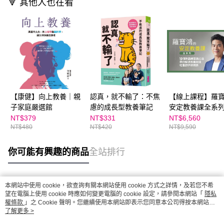
🔻 其他人也在看
【康健】向上教養｜親
認真，就不輸了：不焦
【線上課程】羅
子家庭嚴選館
慮的成長型教養筆記
安定教養課全系列
課程一次擁有，
NT$379
NT$331
NT$6,560
NT$480
NT$420
NT$9,590
決教養困境，培
好關係｜親子天
學校
你可能有興趣的商品
全站排行
本網站中使用 cookie，欲查詢有關本網站使用 cookie 方式之詳情，及若您不希
熱門標籤
望在電腦上使用 cookie 時應如何變更電腦的 cookie 設定，請參閱本網站「
隱私
權條款
」之 Cookie 聲明。您繼續使用本網站即表示您同意本公司得按本網站使
用條款之 Cookie 聲明使用 cookie。
了解更多 >