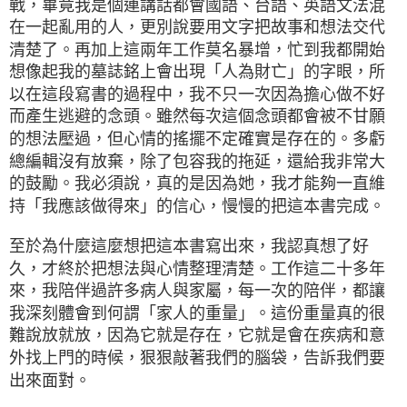
戰，畢竟我是個連講話都會國語、台語、英語文法混
在一起亂用的人，更別說要用文字把故事和想法交代
清楚了。再加上這兩年工作莫名暴增，忙到我都開始
想像起我的墓誌銘上會出現「人為財亡」的字眼，所
以在這段寫書的過程中，我不只一次因為擔心做不好
而產生逃避的念頭。雖然每次這個念頭都會被不甘願
的想法壓過，但心情的搖擺不定確實是存在的。多虧
總編輯沒有放棄，除了包容我的拖延，還給我非常大
的鼓勵。我必須說，真的是因為她，我才能夠一直維
持「我應該做得來」的信心，慢慢的把這本書完成。
至於為什麼這麼想把這本書寫出來，我認真想了好
久，才終於把想法與心情整理清楚。工作這二十多年
來，我陪伴過許多病人與家屬，每一次的陪伴，都讓
我深刻體會到何謂「家人的重量」。這份重量真的很
難說放就放，因為它就是存在，它就是會在疾病和意
外找上門的時候，狠狠敲著我們的腦袋，告訴我們要
出來面對。