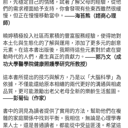
前，先穩定自己的情緒，試著了解父母的經驗，從他
們的需求裡面給予支持，你會發現有些東西雖然很緩
慢，但正在慢慢移動當中。
——海苔熊（諮商心理
師）
曉婷積極投入社區而累積的豐富服務經驗，使得她對
本土化與生態化的了解與運用，添加了更多元的創意
元素。在這本書出版後，我期待這些元素對於處在變
動時代的人們，產生真正的貢獻力。
——郭乃文（成
功大學醫學院健康照護學研究所教授）
這本書所提出的技巧與解方，乃是以「大腦科學」為
依據，不僅能還給原本相纏的兩代更好的溝通與相處
品質，更可能激勵出老父老母全新的樂齡生活藍圖。
——彭菊仙（作家）
書中的洞見為讀者提供了實用的方法，幫助他們在複
雜的家庭關係中找到平衡。我相信，無論是心理學專
業人士，還是普通讀者，都能從中受益匪淺。希望這