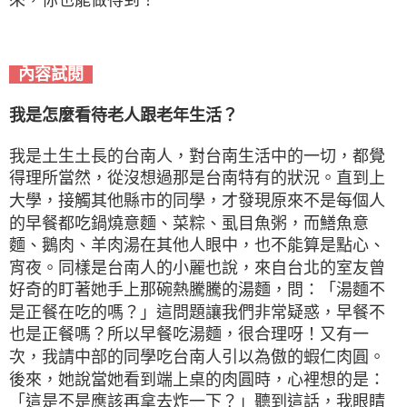
內容試閱
我是怎麼看待老人跟老年生活？
我是土生土長的台南人，對台南生活中的一切，都覺
得理所當然，從沒想過那是台南特有的狀況。直到上
大學，接觸其他縣市的同學，才發現原來不是每個人
的早餐都吃鍋燒意麵、菜粽、虱目魚粥，而鱔魚意
麵、鵝肉、羊肉湯在其他人眼中，也不能算是點心、
宵夜。同樣是台南人的小麗也說，來自台北的室友曾
好奇的盯著她手上那碗熱騰騰的湯麵，問：「湯麵不
是正餐在吃的嗎？」這問題讓我們非常疑惑，早餐不
也是正餐嗎？所以早餐吃湯麵，很合理呀！又有一
次，我請中部的同學吃台南人引以為傲的蝦仁肉圓。
後來，她說當她看到端上桌的肉圓時，心裡想的是：
「這是不是應該再拿去炸一下？」聽到這話，我眼睛