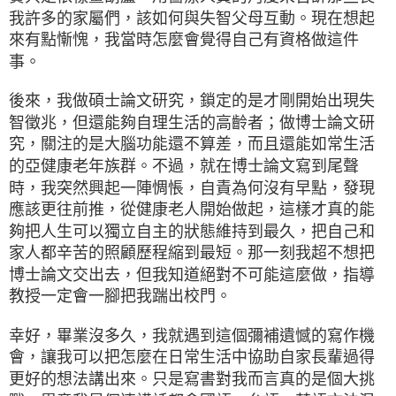
我許多的家屬們，該如何與失智父母互動。現在想起
來有點慚愧，我當時怎麼會覺得自己有資格做這件
事。
後來，我做碩士論文研究，鎖定的是才剛開始出現失
智徵兆，但還能夠自理生活的高齡者；做博士論文研
究，關注的是大腦功能還不算差，而且還能如常生活
的亞健康老年族群。不過，就在博士論文寫到尾聲
時，我突然興起一陣惆悵，自責為何沒有早點，發現
應該更往前推，從健康老人開始做起，這樣才真的能
夠把人生可以獨立自主的狀態維持到最久，把自己和
家人都辛苦的照顧歷程縮到最短。那一刻我超不想把
博士論文交出去，但我知道絕對不可能這麼做，指導
教授一定會一腳把我踹出校門。
幸好，畢業沒多久，我就遇到這個彌補遺憾的寫作機
會，讓我可以把怎麼在日常生活中協助自家長輩過得
更好的想法講出來。只是寫書對我而言真的是個大挑