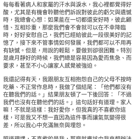
每每看著病人和家屬的汗水與淚水，我心裡都覺得好
酸，尤其是有機會聆聽他們訴說對彼此的虧欠與遺憾
時，我總會心想：如果能在一切都還安好時，彼此顧
惜、互相珍重，那麼我們會不會就可以在不幸降臨
時，好好安慰自己，我們已經給彼此一段很美好的記
憶了，接下來不管事情如何發展，我們都可以不用再
有缺憾。但是，用說的輕鬆，要做到卻很困難。特別
是歲月靜好的時候，我們總是容易因為愛而焦急、而
要求，甚至不小心讓家人感覺被強迫。
我還記得有天，我跟朋友互相抱怨自己的父母不按時
吃藥、不正常作息時，我做了個結尾：「他們都沒有
在聽我們的話。」結果朋友頓了一下後回答：「不過
我們也沒有在聽他們的話。」這句話好有道理。家人
嘛！不就是這樣：我好愛你，但我真的不喜歡你這
樣，可是我又不想一直因為這件事而讓氣氛變得很
差，所以我心中充滿無奈與埋怨。
照道理講，不喜歡的是我，那麼就應該由我來想辦法