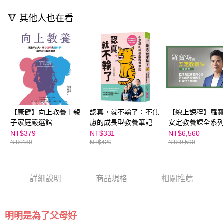
離島宅配（澎湖、金門、馬祖、小琉球；不適用於郵局i郵箱）
※ 交易是否成功請以「AFTEE先享後付 」之結帳頁面顯示為準，若有關於
資料（包含姓名、電話或地址）提供予台灣大哥大進項蒐集、處理及利用，
是否繳費成功／繳費後需取消欲退款等相關疑問，請聯繫「AFTEE先享後付
每筆NT$200
🔻 其他人也在看
由本公司與您本人進行分期帳單所需資料之確認、核對及更正。
客戶支援中心」
https://netprotections.freshdesk.com/support/home
3.完整用戶服務條款，請詳閱以下連結：
https://oppay.tw/userRule
海外包裹航空運送
查看運費
【注意事項】
１．透過由恩沛科技股份有限公司提供之「AFTEE先享後付」服務完成之交
易，需依本服務之必要範圍內提供個人資料，並將交易相關給付款項請求債
權轉讓予恩沛科技股份有限公司。
２．關於個人資料處理事宜，請瀏覽以下網址：
https://aftee.tw/terms/#terms3
３．未成年的使用者請事先徵得法定代理人或監護人之同意方可使用
「AFTEE先享後付」，若未經同意申辦者引起之損失，本公司不負相關責
任。
【康健】向上教養｜親
認真，就不輸了：不焦
【線上課程】羅
４．使用「AFTEE先享後付」時，將依據個別帳號之用戶狀況，依本公司即
子家庭嚴選館
慮的成長型教養筆記
安定教養課全系列
時審查核予不同之上限額度；若仍有額度不足之情形，本公司將視審查結果
課程一次擁有，
NT$379
NT$331
NT$6,560
請求用戶進行身份認證。
NT$480
NT$420
NT$9,590
決教養困境，培
５．嚴禁一人註冊多個帳號或使用他人資訊註冊。若發現惡意使用之情形，
好關係｜親子天
恩沛科技股份有限公司將有權停止該用戶之使用額度並採取法律行動。
學校
詳細說明
商品規格
相關推薦
明明是為了父母好