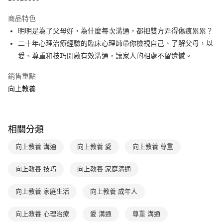
Apple Pay
商品特色
大哥付你分期
明明是為了父母好，為什麼每次溝通，都把雙方弄得傷痕累累？
相關說明
二十年心理治療經驗的臨床心理師帶你檢視自己、了解父母，以
【大哥付你分期使用說明】
愛、尊重和技巧開啟有效溝通，讓家人的相處不留遺憾。
AFTEE先享後付
1.本服務由台灣大哥大提供，台灣大哥大用戶可立即使用無須另外申請。
2.付款方式選擇「大哥付你分期」，訂單成立後會自動跳轉到大哥付的交易
相關說明
銷售重點
流程，驗證手機門號後，選擇欲分期的期數、繳款截止日，確認付款後即完
【關於「AFTEE先享後付」】
成交易。
向上教養
ATM付款
AFTEE先享後付是「在收到商品之後才付款」的支付方式。 讓您購物簡單
3.實際核准額度、可分期數及費用金額請依後續交易確認頁面所載為準。
便利好安心！
4.訂單成立30分鐘內，如未前往確認交易或遇審核未通過，訂單將自動取
１．簡單：不需註冊會員、不需綁卡、不需儲值。
運送方式
消。如遇「轉專審核」未通過狀況，表示未達大哥付你分期系統評分，恕無
２．便利：只要手機號碼，簡訊認證，即可結帳。
法說明評估內容。
３．安心：先確認商品／服務後，再付款。
相關分類
付款後全家取貨｜8/8-8/14運費優惠，結帳滿499即享免運。
【繳款方式說明】
1.分期款項不併入電信帳單，「大哥付你分期」於每月結算日後寄送繳費提
每筆NT$70，滿NT$499(含以上)免運費
【「AFTEE先享後付」結帳流程】
向上教養 溝通
向上教養 愛
向上教養 尊重
醒簡訊。
１．於結帳方式選擇「AFTEE先享後付」後，將跳轉至「AFTEE先享後付」
2.透過簡訊連結打開帳單後，可選擇「超商條碼／台灣大直營門市／銀行轉
付款後7-11取貨
結帳頁面，進行簡訊認證並確認金額後，即可完成結帳。
帳／街口支付／iPASS MONEY」等通路繳費。
向上教養 技巧
向上教養 家庭溝通
２．訂單成立數日內，您將收到繳費通知簡訊。
每筆NT$70，滿NT$800(含以上)免運費
３．收到繳費通知簡訊後14天內，點擊此簡訊中的連結，可透過四大超商／
【注意事項】
ATM／網路銀行／等多元方式進行付款，方視為交易完成。
向上教養 家庭生活
向上教養 成年人
國內宅配/郵寄 (不適用離島、海外及郵局i郵箱)
1.本服務係由「台灣大哥大股份有限公司」（以下簡稱本公司）所提供，讓
※ 請注意：結帳手續完成當下不需立刻繳費，但若您需要取消訂單，請聯絡
用戶於交易時，得透過本服務購買商品或服務，並由商店將買賣／分期付款
每筆NT$70，滿NT$800(含以上)免運費
購買商品的店家。未經商家同意取消之訂單仍視為有效，需透過AFTEE先享
買賣價金債權讓與本公司後，依約使用本公司帳單繳交帳款。
向上教養 心理治療
愛 溝通
尊重 溝通
後付繳納相關費用。
2.基於同意付款使用「大哥付你分期」之契約關係目的，商店將以您的個人