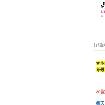
【
疏
上
NT
子
NT
詳細
★本
考最
20堂
每天