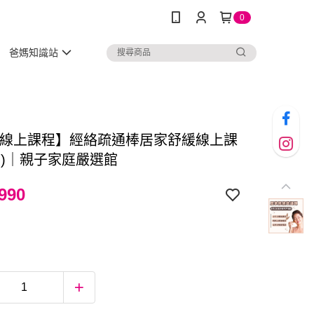
0
爸媽知識站
-線上課程】經絡疏通棒居家舒緩線上課
堂)｜親子家庭嚴選館
990