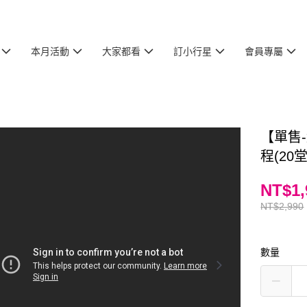
本月活動
大家都看
訂小行星
會員專屬
【單售
程(20
NT$1,
NT$2,990
數量