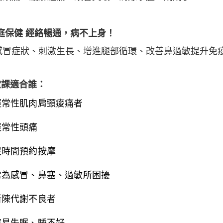
家庭保健 經絡暢通，病不上身！
感冒症狀、刺激生長、增進腿部循環、改善鼻過敏提升免
堂課適合誰：
經常性肌肉肩頸痠痛者
經常性頭痛
沒時間預約按摩
常為感冒、鼻塞、過敏所困擾
新陳代謝不良者