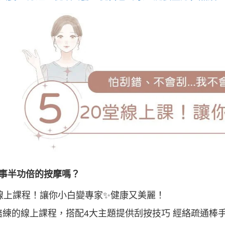
事半功倍的按摩嗎？
堂線上課程！讓你小白變專家✨健康又美麗！
陪練的線上課程，搭配4大主題提供刮按技巧 經絡疏通棒