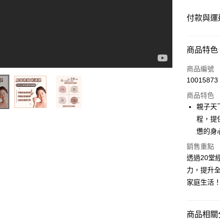
付款與運
付款方式
商品特色
信用卡一
商品編號
10015873
ATM付款
商品特色
親子天
運送方式
程，提
憊的身
數位發送
銷售重點
免運費
透過20
力，提升全
家庭生活
商品相關分