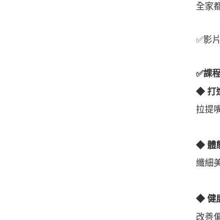
全家
✅影
✅課
◆ 打
拉提
◆ 體
纖細
◆ 健
改善