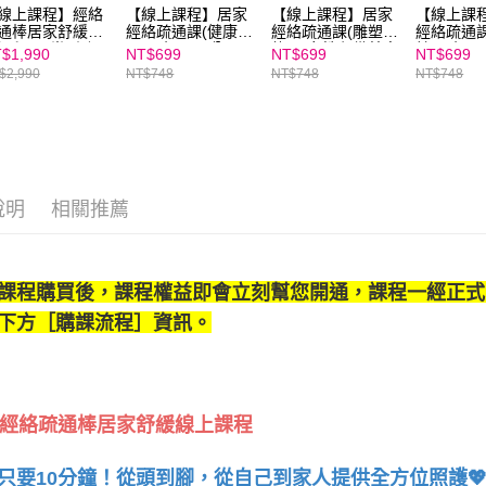
線上課程】經絡
【線上課程】居家
【線上課程】居家
【線上課
通棒居家舒緩線
經絡疏通課(健康調
經絡疏通課(雕塑體
經絡疏通
課程(20堂)｜親
理)★每天10分
態)★女性必備美容
健)★每天
$1,990
NT$699
NT$699
NT$699
天下線上學校
鐘！釋放壓力事半
課、媽媽必備健康
鐘！家庭
$2,990
NT$748
NT$748
NT$748
功倍
課
一把罩
說明
相關推薦
課程購買後，課程權益即會立刻幫您開通，課程一經正式
下方［購課流程］資訊。
經絡疏通棒居家舒緩線上課程
只要10分鐘！從頭到腳，從自己到家人提供全方位照護