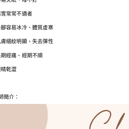
容易失眠、睡不好
腸胃常常不適者
手腳容易冰冷、體質虛寒
肌膚細紋明顯、失去彈性
長期經痛、經期不順
眼睛乾澀
師簡介：