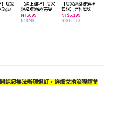
程】居家
【線上課程】居家
【居家經絡疏通棒
【線上課程】胡展
課(家庭保
經絡疏通課(美容保
套組】專利磁珠加
誥的身心平衡調節
10分
養)★專家陪練，簡
速代謝，鈦合金超
課｜親子天下線上
NT$699
NT$6,199
NT$2,490
保健保養
單打造好命臉！
輕盈、超時尚！內
學校
NT$748
NT$10,970
NT$3,800
含20堂線上課程
+LINE專家即時諮
詢⚡｜親子家庭嚴
選館
開課恕無法辦理退訂，詳細兌換流程請參
