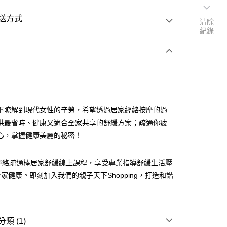
送方式
清除
紀錄
次付款
下瞭解到現代女性的辛勞，希望透過居家經絡按摩的過
供最省時、健康又適合全家共享的舒緩方案；疏通你疲
心，掌握健康美麗的秘密！
堂經絡疏通棒居家舒緩線上課程，享受專業指導舒緩生活壓
家健康。即刻加入我們的親子天下Shopping，打造和諧
！
類 (1)