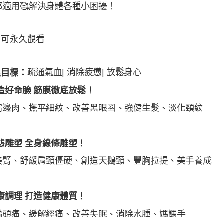
都適用🥰解決身體各種小困擾！
片可永久觀看
疏通氣血| 消除疲憊| 放鬆身心
程目標：
造好命臉 筋膜徹底放鬆！
嘴邊肉、撫平細紋、改善黑眼圈、強健生髮、淡化頸紋
態雕塑 全身線條雕塑！
美臂、舒緩肩頸僵硬、創造天鵝頸、豐胸拉提、美手養成
康調理 打造健康體質！
偏頭痛、緩解經痛、改善失眠、消除水腫、媽媽手