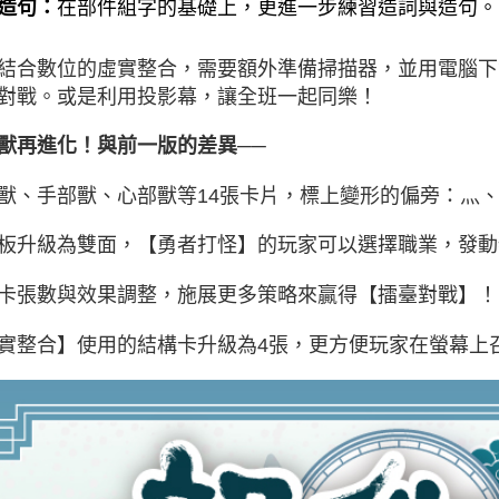
造句：
在部件組字的基礎上，更進一步練習造詞與造句。
結合數位的虛實整合，需要額外準備掃描器，並用電腦下
對戰。或是利用投影幕，讓全班一起同樂！
獸再進化！與前一版的差異──
獸、手部獸、心部獸等14張卡片，標上變形的偏旁：灬
板升級為雙面，【勇者打怪】的玩家可以選擇職業，發動
卡張數與效果調整，施展更多策略來贏得【擂臺對戰】！
實整合】使用的結構卡升級為4張，更方便玩家在螢幕上