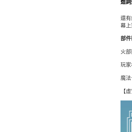
造詞
還有
幕上
部件
火部
玩家
魔法
【虛