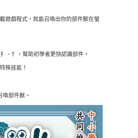
載遊戲程式，就能召喚出你的部件獸在螢
、扌、忄，幫助初學者更快認識部件。
特殊技能！
召喚部件獸。