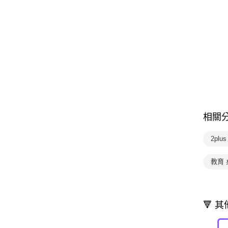
相關
2plu
教育 
🔻 