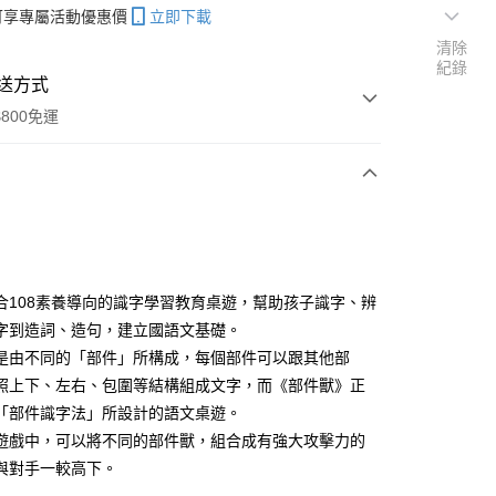
帳可享專屬活動優惠價
立即下載
清除
紀錄
送方式
800免運
次付款
合108素養導向的識字學習教育桌遊，幫助孩子識字、辨
字到造詞、造句，建立國語文基礎。
分期
是由不同的「部件」所構成，每個部件可以跟其他部
你分期使用說明】
照上下、左右、包圍等結構組成文字，而《部件獸》正
享後付
由台灣大哥大提供，台灣大哥大用戶可立即使用無須另外申請。
「部件識字法」所設計的語文桌遊。
式選擇「大哥付你分期」，訂單成立後會自動跳轉到大哥付的交易
遊戲中，可以將不同的部件獸，組合成有強大攻擊力的
證手機門號後，選擇欲分期的期數、繳款截止日，確認付款後即
FTEE先享後付」】
。
與對手一較高下。
先享後付是「在收到商品之後才付款」的支付方式。 讓您購物簡單
准額度、可分期數及費用金額請依後續交易確認頁面所載為準。
心！