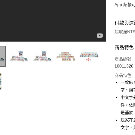
App 結
付款與運
超取滿NT$
付款方式
商品特色
信用卡一
商品編號
10011320
LINE Pay
商品特色
Apple Pay
一款結
字、組
大哥付你
中文字
相關說明
【大哥付
件，依
AFTEE先
1.本服務
是基於
2.付款方
相關說明
玩家在
流程，驗
【關於「A
ATM付款
完成交易
文字，
AFTEE
3.實際核
便利好安