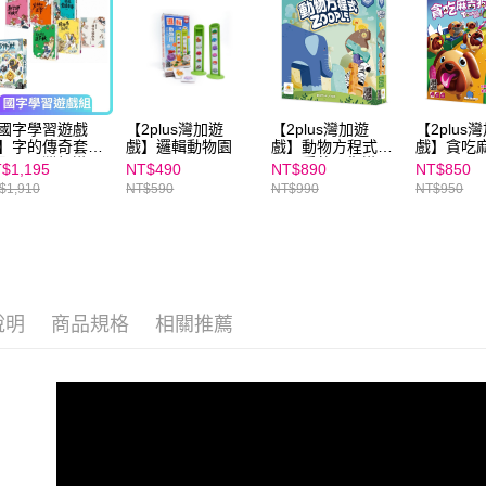
任。
４．使用「
即時審查
結果請求
５．嚴禁
形，恩沛
國字學習遊戲
【2plus灣加遊
【2plus灣加遊
【2plus
動。
】字的傳奇套書
戲】邏輯動物園
戲】動物方程式｜
戲】貪吃
【2plus灣加遊
最可愛的平衡遊
$1,195
NT$490
NT$890
NT$850
】部件獸
戲，來場奇形怪狀
$1,910
NT$590
NT$990
NT$950
的疊疊樂大挑戰！
說明
商品規格
相關推薦