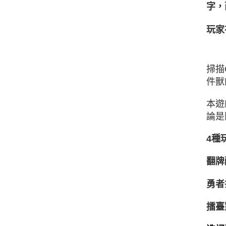
字，
玩家
掃描
件獸
本遊
論是
4種
翻牌
勇者
擂臺