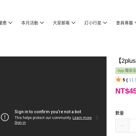
優惠
本月活動
大家都看
訂小行星
會員專屬
【2p
App 獨享
5 (
11
NT$4
數量