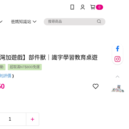
0
爸媽知識站
lus灣加遊戲】部件獸｜識字學習教育桌遊
活動
超取滿NT$800免運
則評價
)
50