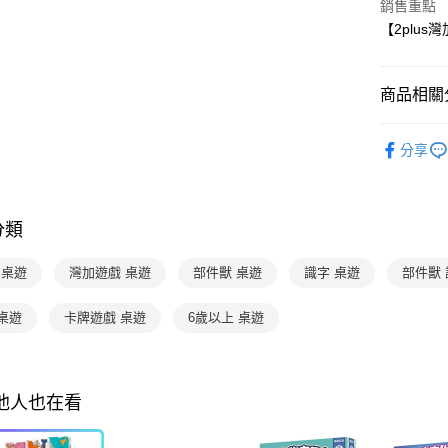
銷售重點
4.訂單成
１．簡單
消。如遇
【2plu
２．便利
運送方式
無法說明
３．安心
【繳款方
付款後全
1.分期款
【「AFT
商品相關分
醒簡訊。
每筆NT$7
１．於結帳
2.透過簡
付」結帳
分齡推薦
帳／街口支
付款後7-1
２．訂單
分享
３．收到繳
每筆NT$7
玩具 / 教具
【注意事
／ATM／
1.本服務
※ 請注意
玩具 / 教具
國內宅配/
用戶於交
絡購買商品
款買賣價
分類
先享後付
每筆NT$7
玩具 / 教具
2.基於同
※ 交易是
資料（包
是否繳費成
主題書單
離島宅配
s 桌遊
灣加遊戲 桌遊
部件獸 桌遊
識字 桌遊
部件獸
用，由本
付客戶支
每筆NT$2
3.完整用
熱門活動
桌遊
卡牌遊戲 桌遊
6歲以上 桌遊
【注意事
熱門活動
１．透過由
交易，需
求債權轉
２．關於
其他人也在看
https://aft
３．未成
「AFTE