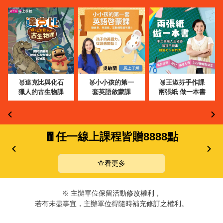
🥇達克比與化石
🥈小小孩的第一
🥉王淑芬手作課
獵人的古生物課
套英語啟蒙課
兩張紙 做一本書
🧧任一線上課程皆贈8888點
查看更多
※ 主辦單位保留活動修改權利，
若有未盡事宜，主辦單位得隨時補充修訂之權利。