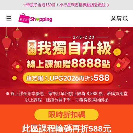
✨帶孩子走遍150國！小行星環遊世界點讀遊戲組
※ 線上課全館享優惠，每筆訂單回饋上限為 8,888 點，若購買兩堂
以上課程，建議分開下單，可獲得較高回饋💰
限時折扣碼
此區課程輸碼再折588元